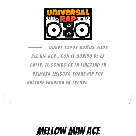
DONDE TODOS SOMOS HIJOS
DEL HIP HOP , CON EL SONIDO DE LA
CALLE, EL SONIDO DE LA LIBERTAD LA
PRIMERA EMISORA SOBRE HIP HOP
KULTURE FUNDADA EN ESPAÑA
Mellow Man Ace